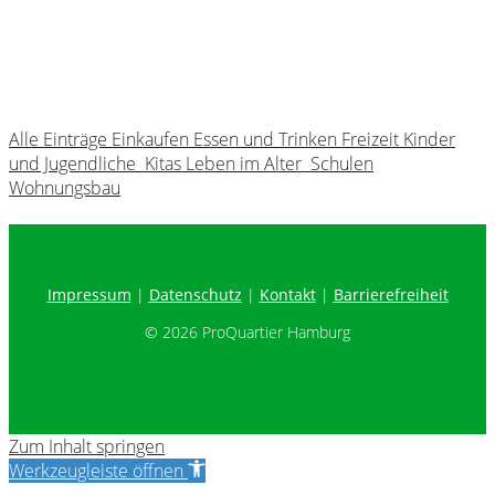
Alle Einträge
Einkaufen
Essen und Trinken
Freizeit
Kinder
und Jugendliche
Kitas
Leben im Alter
Schulen
Wohnungsbau
Impressum
Datenschutz
Kontakt
Barrierefreiheit
© 2026 ProQuartier Hamburg
Zum Inhalt springen
Werkzeugleiste öffnen